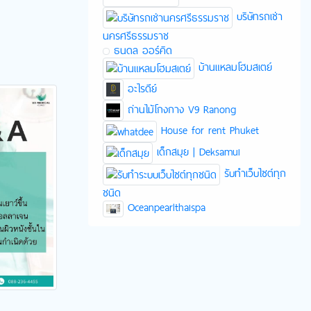
บริษัทรถเช่า
นครศรีธรรมราช
ธนดล ออร์คิด
บ้านแหลมโฮมสเตย์
อะไรดีย์
ถ่านไม้โกงกาง V9 Ranong
House for rent Phuket
เด็กสมุย | Deksamui
รับทำเว็บไซต์ทุก
ชนิด
Oceanpearlthaispa